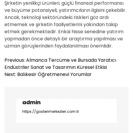
Şirketin yenilikçi ürünleri, güçlü finansal performansı
ve büyüme potansiyeli, yatırımcıların ilgisini çekebilir.
Ancak, teknoloji sektöründeki riskleri göz ardı
etmemek ve şirketin faaliyetlerini yakından takip
etmek gerekmektedir. Enkai hisse senedine yatırım
yapmadan önce detaylı bir araştırma yapılması ve
uzman görüşlerinden faydalanılması önemlidir.
Y
Previous:
Almanca Tercüme ve Bursada Yaratıcı
a
Endüstriler Sanat ve Tasarımın Küresel Etkisi
z
Next:
Balıkesir Öğretmenevi Yorumlar
ı
g
e
z
admin
i
https://gosterimerkezleri.com.tr
n
m
e