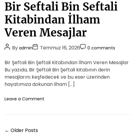
a
l
Bir Seftali Bin Seftali
y
M
t
g
o
e
Kitabindan İlham
u
d
g
l
a
o
Veren Mesajlar
a
T
r
m
r
i
a
e
P
P
P
By
Temmuz 16, 2026
admin
0 comments
l
e
n
o
o
o
a
d
s
s
s
s
Bir Şeftali Bin Şeftali Kitabından İlham Veren Mesajlar
r
l
t
t
t
i
Bu yazıda, Bir Şeftali Bin Şeftali kitabının derin
e
K
A
D
C
r
mesajlarını keşfedecek ve bu eser üzerinden
a
i
u
a
o
hayatımıza dokunan ilham […]
r
t
t
m
s
h
e
m
o
Leave a Comment
i
o
n
e
l
B
r
n
a
i
t
s
r
t
Y
S
←
Older Posts
i