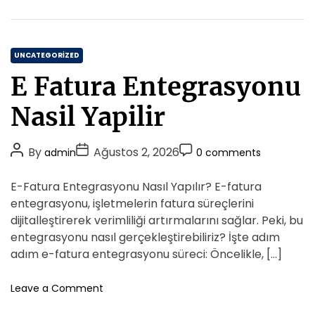
k
Y
r
n
C
u
t
o
r
r
C
t
UNCATEGORIZED
b
i
a
a
E Fatura Entegrasyonu
c
t
T
i
a
e
Nasil Yapilir
K
r
g
a
i
o
r
f
P
P
P
By
Ağustos 2, 2026
admin
0 comments
r
g
l
o
o
o
i
o
e
s
s
s
E-Fatura Entegrasyonu Nasıl Yapılır? E-fatura
T
e
r
t
t
t
o
entegrasyonu, işletmelerin fatura süreçlerini
s
i
A
D
p
C
dijitalleştirerek verimliliği artırmalarını sağlar. Peki, bu
l
u
a
o
entegrasyonu nasıl gerçekleştirebiliriz? İşte adım
u
t
t
m
adım e-fatura entegrasyonu süreci: Öncelikle, […]
G
h
e
m
o
o
e
o
Leave a Comment
n
r
n
n
d