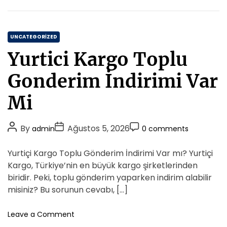
K
r
n
i
t
s
C
A
UNCATEGORIZED
y
a
Yurtici Kargo Toplu
l
t
a
e
Gonderim İndirimi Var
r
g
i
o
Mi
n
r
a
i
O
P
P
P
By
Ağustos 5, 2026
admin
0 comments
z
e
o
o
o
e
s
s
s
s
Yurtiçi Kargo Toplu Gönderim İndirimi Var mı? Yurtiçi
l
t
t
t
S
Kargo, Türkiye’nin en büyük kargo şirketlerinden
i
A
D
C
biridir. Peki, toplu gönderim yaparken indirim alabilir
c
u
a
o
misiniz? Bu sorunun cevabı, […]
a
t
t
m
c
h
e
m
o
Leave a Comment
i
o
n
e