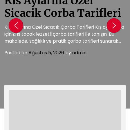
Kis Aylarina Ozel
Sicacik Corba Tarifleri
Kış Aylarına Özel Sıcacık Çorba Tarifleri Kış aylarında
içinizi ısıtacak lezzetli çorba tarifleri ile tanışın. Bu
makalede, sağlıklı ve pratik çorba tarifleri sunarak
soğuk günlerde […]
Posted on
Ağustos 5, 2026
by
admin