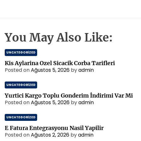
a
e
r
f
z
m
t
ı
a
a
g
s
l
i
e
You May Also Like:
i
z
B
i
i
UNCATEGORIZED
n
n
S
m
Kis Aylarina Ozel Sicacik Corba Tarifleri
e
e
Posted on
Ağustos 5, 2026
by
admin
f
s
t
i
UNCATEGORIZED
a
l
Yurtici Kargo Toplu Gonderim İndirimi Var Mi
i
Posted on
Ağustos 5, 2026
by
admin
K
i
UNCATEGORIZED
t
a
E Fatura Entegrasyonu Nasil Yapilir
b
Posted on
Ağustos 2, 2026
by
admin
i