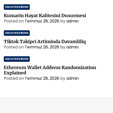
n
UNCATEGORIZED
d
a
Kumarin Hayat Kalitesini Dusurmesi
n
Posted on
Temmuz 28, 2026
by
admin
İ
l
UNCATEGORIZED
h
Tiktok Takipci Artiminda Davamliliq
a
Posted on
Temmuz 28, 2026
m
by
admin
V
e
UNCATEGORIZED
r
Ethereum Wallet Address Randomization
e
Explained
n
Posted on
Temmuz 28, 2026
by
admin
M
e
s
a
j
l
a