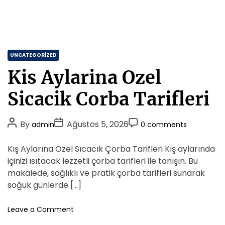
C
UNCATEGORIZED
a
Kis Aylarina Ozel
t
e
Sicacik Corba Tarifleri
g
o
P
P
P
By
Ağustos 5, 2026
admin
0 comments
r
o
o
o
i
s
s
s
Kış Aylarına Özel Sıcacık Çorba Tarifleri Kış aylarında
e
t
t
t
içinizi ısıtacak lezzetli çorba tarifleri ile tanışın. Bu
s
A
D
C
makalede, sağlıklı ve pratik çorba tarifleri sunarak
u
a
o
soğuk günlerde […]
t
t
m
h
e
m
o
Leave a Comment
o
n
e