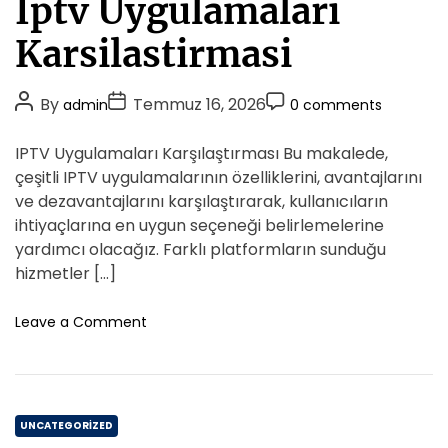
İptv Uygulamalari
o
t
y
e
Karsilastirmasi
P
g
r
o
o
P
P
P
By
Temmuz 16, 2026
admin
0 comments
r
t
o
o
o
i
e
s
s
s
IPTV Uygulamaları Karşılaştırması Bu makalede,
z
e
t
t
t
T
çeşitli IPTV uygulamalarının özelliklerini, avantajlarını
s
A
D
i
C
ve dezavantajlarını karşılaştırarak, kullanıcıların
r
u
a
o
ihtiyaçlarına en uygun seçeneği belirlemelerine
n
t
t
m
yardımcı olacağız. Farklı platformların sunduğu
a
h
e
m
hizmetler […]
k
o
e
V
r
n
o
Leave a Comment
e
n
t
G
İ
u
p
n
t
c
C
v
e
UNCATEGORIZED
U