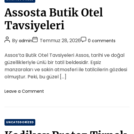
a
r
a
m
Assosta Butik Otel
e
t
l
u
i
e
Tavsiyeleri
m
l
g
W
i
o
a
q
P
P
P
By
Temmuz 28, 2026
admin
0 comments
r
l
o
o
o
i
l
s
s
s
Assos’ta Butik Otel Tavsiyeleri Assos, tarihi ve doğal
e
e
t
t
t
t
güzellikleriyle ünlü bir tatil beldesidir. Eşsiz
s
A
D
A
C
manzaraları ve sakin atmosferi ile tatilcilerin gözdesi
d
u
a
o
olmuştur. Peki, bu güzel […]
d
t
t
m
r
h
e
m
o
Leave a Comment
e
o
n
e
s
A
r
n
s
s
t
R
s
a
C
o
UNCATEGORIZED
n
s
a
d