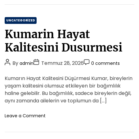
E
t
e
F
r
a
i
C
t
UNCATEGORIZED
m
u
a
İ
Kumarin Hayat
r
t
n
a
d
e
Kalitesini Dusurmesi
E
i
g
n
r
o
t
i
P
P
P
By
Temmuz 28, 2026
admin
0 comments
r
e
m
o
o
o
i
g
i
s
s
s
Kumarın Hayat Kalitesini Düşürmesi Kumar, bireylerin
r
e
V
t
t
t
a
yaşam kalitesini olumsuz etkileyen bir bağımlılık
s
a
A
D
s
C
haline gelebilir. Bu bağımlılık, sadece bireylerin değil,
r
y
u
a
o
M
aynı zamanda ailelerin ve toplumun da […]
o
t
t
i
m
n
h
e
m
o
Leave a Comment
u
o
n
e
N
K
r
n
a
u
t
s