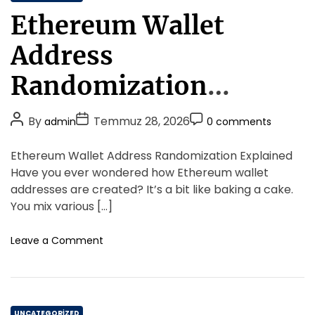
o
a
s
Ethereum Wallet
k
t
u
T
e
r
Address
a
m
g
k
e
o
Randomization
i
s
r
p
i
Explained
i
c
P
P
P
By
Temmuz 28, 2026
admin
0 comments
i
e
o
o
o
A
s
s
s
s
Ethereum Wallet Address Randomization Explained
r
t
t
t
t
Have you ever wondered how Ethereum wallet
i
A
D
C
addresses are created? It’s a bit like baking a cake.
m
u
a
o
You mix various […]
i
t
t
m
n
h
e
m
o
Leave a Comment
d
o
n
e
a
E
r
n
D
t
t
a
h
v
C
e
UNCATEGORIZED