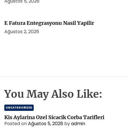
Ağustos 5, 2026
E Fatura Entegrasyonu Nasil Yapilir
Ağustos 2, 2026
You May Also Like:
UNCATEGORIZED
Kis Aylarina Ozel Sicacik Corba Tarifleri
Posted on
Ağustos 5, 2026
by
admin