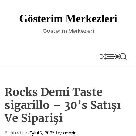
S
k
Gösterim Merkezleri
i
p
Gösterim Merkezleri
t
o
c
o
S
M
S
S
H
E
W
E
n
U
N
I
A
t
F
U
T
R
e
F
C
C
L
H
H
n
E
C
Rocks Demi Taste
t
O
L
sigarillo – 30’s Satışı
O
R
Ve Siparişi
M
O
D
E
Posted on
by
Eylül 2, 2025
admin