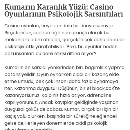
Kumarın Karanlık Yüzü: Casino
Oyunlarının Psikolojik Sarsıntıları
Casino oyunları, heyecan dolu bir dünya sunuyor.
Birçok insan, sadece eğlence amaçlı olarak bu
mekanlara adım atsa da, gerçekte çok daha derin bir
psikolojik etki yaratabiliyor. Peki, bu oyunlar neden
bazı insanları bu denli etkisi altına alıyor?
Kumarın en sarsıcı yönlerinden biri, bağımlılık yapma
potansiyelidir. Oyun oynarken ciddi bir kazanç elde
etme umudu, pek çok insanı daha fazla oynamaya
iter. Kazanma duygusu! Düşünün, bir el blackjack'te
kazanıyorsunuz. Kalbiniz hızla atıyor, adrenaline
kapılıyorsunuz. Ancak kayıplar geldiğinde yaşanan
duygusal çöküş de cabası. Kumar, birçokları için bir
kaçış yolu olurken, başında bir süreliğine eğlenceli
gelse de, ilerleyen dönemlerde ciddi psikolojik