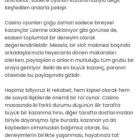
dostluklar, sadece oyunun kazanılmasıyla değil,
keşfedilen anılarla pekişir.
Casino oyunları çoğu zaman sadece bireysel
kazançlar üzerine odaklanıyor gibi görünse de,
esasen toplumsal bir deneyim olarak
değerlendirilebilir. Mesela, bir slot makinesi başında
arkadaşlarınızla heyecanla dönen makaraları
izlerken, paylaşılan o anların mutluluğu tüm grubu bir
araya getiriyor. Belki de en büyük kazanç, paranın
ötesinde bu paylaşımda gizlidir.
Hepimiz biliyoruz ki rekabet, hem kişisel olarak hem
de sosyal ilişkilerde önemli bir rol oynar. Casino
masasında iki farklı durumu düşünün: Bir tarafta
büyük bir kazanma hırsı, diğer tarafta dostlarınızdan
biriyle dayanışma. İşte burada, kazanan ya da
kaybeden olmanızdan bağımsız olarak, bu
deneyimlerin birlikte yaşanması, hayatınıza tat