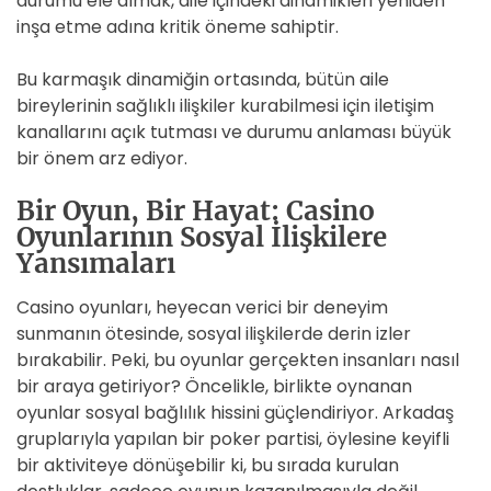
durumu ele almak, aile içindeki dinamikleri yeniden
inşa etme adına kritik öneme sahiptir.
Bu karmaşık dinamiğin ortasında, bütün aile
bireylerinin sağlıklı ilişkiler kurabilmesi için iletişim
kanallarını açık tutması ve durumu anlaması büyük
bir önem arz ediyor.
Bir Oyun, Bir Hayat: Casino
Oyunlarının Sosyal İlişkilere
Yansımaları
Casino oyunları, heyecan verici bir deneyim
sunmanın ötesinde, sosyal ilişkilerde derin izler
bırakabilir. Peki, bu oyunlar gerçekten insanları nasıl
bir araya getiriyor? Öncelikle, birlikte oynanan
oyunlar sosyal bağlılık hissini güçlendiriyor. Arkadaş
gruplarıyla yapılan bir poker partisi, öylesine keyifli
bir aktiviteye dönüşebilir ki, bu sırada kurulan