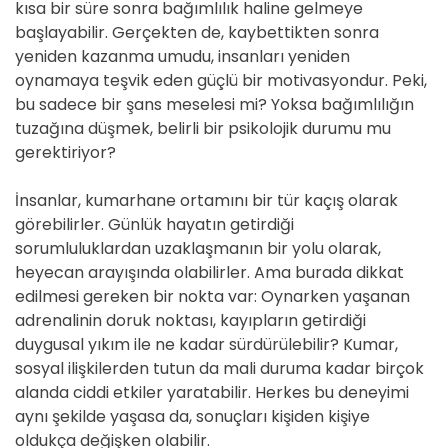
kısa bir süre sonra bağımlılık haline gelmeye
başlayabilir. Gerçekten de, kaybettikten sonra
yeniden kazanma umudu, insanları yeniden
oynamaya teşvik eden güçlü bir motivasyondur. Peki,
bu sadece bir şans meselesi mi? Yoksa bağımlılığın
tuzağına düşmek, belirli bir psikolojik durumu mu
gerektiriyor?
İnsanlar, kumarhane ortamını bir tür kaçış olarak
görebilirler. Günlük hayatın getirdiği
sorumluluklardan uzaklaşmanın bir yolu olarak,
heyecan arayışında olabilirler. Ama burada dikkat
edilmesi gereken bir nokta var: Oynarken yaşanan
adrenalinin doruk noktası, kayıpların getirdiği
duygusal yıkım ile ne kadar sürdürülebilir? Kumar,
sosyal ilişkilerden tutun da mali duruma kadar birçok
alanda ciddi etkiler yaratabilir. Herkes bu deneyimi
aynı şekilde yaşasa da, sonuçları kişiden kişiye
oldukça değişken olabilir.