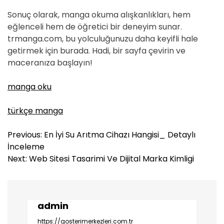
Sonuç olarak, manga okuma alışkanlıkları, hem
eğlenceli hem de öğretici bir deneyim sunar.
trmanga.com, bu yolculuğunuzu daha keyifli hale
getirmek için burada. Hadi, bir sayfa çevirin ve
maceranıza başlayın!
manga oku
türkçe manga
Y
Previous:
En İyi Su Arıtma Cihazı Hangisi_ Detaylı
a
İnceleme
z
Next:
Web Sitesi Tasarimi Ve Dijital Marka Kimligi
ı
g
e
z
admin
i
https://gosterimerkezleri.com.tr