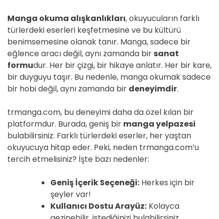
Manga okuma alışkanlıkları
, okuyucuların farklı
türlerdeki eserleri keşfetmesine ve bu kültürü
benimsemesine olanak tanır. Manga, sadece bir
eğlence aracı değil, aynı zamanda bir
sanat
formu
dur. Her bir çizgi, bir hikaye anlatır. Her bir kare,
bir duyguyu taşır. Bu nedenle, manga okumak sadece
bir hobi değil, aynı zamanda bir
deneyimdir
.
trmanga.com, bu deneyimi daha da özel kılan bir
platformdur. Burada, geniş bir
manga yelpazesi
bulabilirsiniz. Farklı türlerdeki eserler, her yaştan
okuyucuya hitap eder. Peki, neden trmanga.com’u
tercih etmelisiniz? İşte bazı nedenler:
Geniş İçerik Seçeneği:
Herkes için bir
şeyler var!
Kullanıcı Dostu Arayüz:
Kolayca
gezinebilir, istediğinizi bulabilirsiniz.