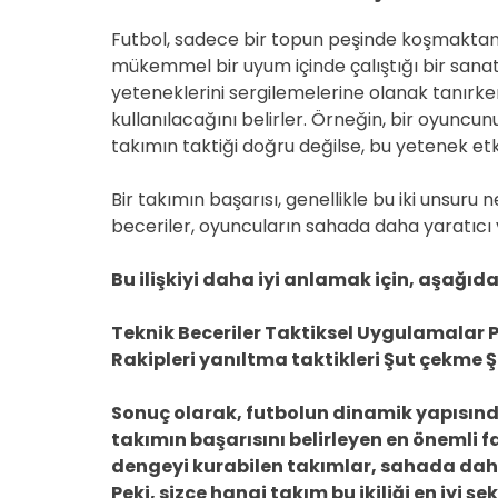
Futbol, sadece bir topun peşinde koşmaktan 
mükemmel bir uyum içinde çalıştığı bir sanatt
yeteneklerini sergilemelerine olanak tanırken
kullanılacağını belirler. Örneğin, bir oyuncu
takımın taktiği doğru değilse, bu yetenek etkis
Bir takımın başarısı, genellikle bu iki unsuru n
beceriler, oyuncuların sahada daha yaratıcı v
Bu ilişkiyi daha iyi anlamak için, aşağıd
Teknik Beceriler Taktiksel Uygulamalar 
Rakipleri yanıltma taktikleri Şut çekme Ş
Sonuç olarak, futbolun dinamik yapısında
takımın başarısını belirleyen en önemli fa
dengeyi kurabilen takımlar, sahada daha e
Peki, sizce hangi takım bu ikiliği en iyi ş