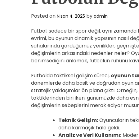
Posted on
by
Nisan 4, 2025
admin
Futbol, sadece bir spor değil, aynı zamanda 
evrimi, bu oyunun dinamik yapısının nasıl deği
sahalarında gördüğümüz yenilikler, geçmişteki
değişimlerin arkasındaki nedenler neler? Oyu
benimsediğini anlamak, futbolun ruhunu kavr
Futbolda taktiksel gelişim süreci,
oyunun tar
dönemlerde daha basit ve doğrudan oyun an
stratejik yaklaşımlar ön plana çıktı. Örneği
taktiklerinden biri iken, günümüzde daha esne
değişimlerin sebeplerini merak ediyor musun
Teknik Gelişim:
Oyuncuların tekn
daha karmaşık hale geldi.
Analiz ve Veri Kullanımı:
Modern 