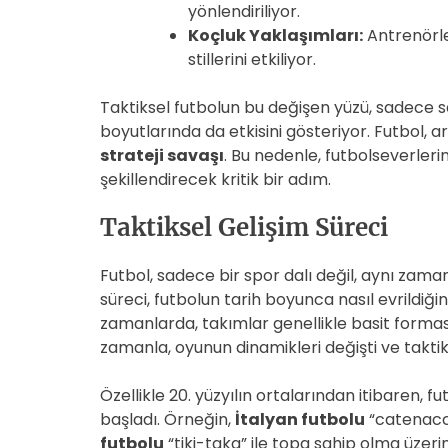
yönlendiriliyor.
Koçluk Yaklaşımları:
Antrenörle
stillerini etkiliyor.
Taktiksel futbolun bu değişen yüzü, sadece 
boyutlarında da etkisini gösteriyor. Futbol, 
strateji savaşı
. Bu nedenle, futbolseverler
şekillendirecek kritik bir adım.
Taktiksel Gelişim Süreci
Futbol, sadece bir spor dalı değil, aynı zama
süreci, futbolun tarih boyunca nasıl evrildiğini
zamanlarda, takımlar genellikle basit forma
zamanla, oyunun dinamikleri değişti ve takti
Özellikle 20. yüzyılın ortalarından itibaren, fu
başladı. Örneğin,
İtalyan futbolu
“catenacci
futbolu
“tiki-taka” ile topa sahip olma üzeri