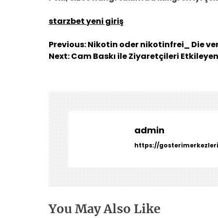
starzbet yeni giriş
Y
Previous:
Nikotin oder nikotinfrei_ Die v
a
Next:
Cam Baskı ile Ziyaretçileri Etkileye
z
ı
g
e
z
i
admin
n
https://gosterimerkezler
m
e
s
i
You May Also Like