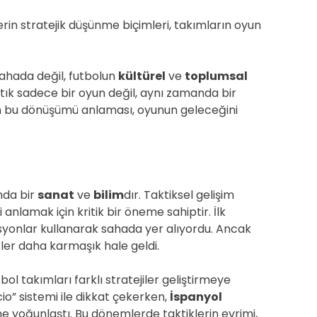
rin stratejik düşünme biçimleri, takımların oyun
sahada değil, futbolun
kültürel
ve
toplumsal
artık sadece bir oyun değil, aynı zamanda bir
in bu dönüşümü anlaması, oyunun geleceğini
nda bir
sanat
ve
bilim
dır. Taktiksel gelişim
 anlamak için kritik bir öneme sahiptir. İlk
syonlar kullanarak sahada yer alıyordu. Ancak
kler daha karmaşık hale geldi.
tbol takımları farklı stratejiler geliştirmeye
o” sistemi ile dikkat çekerken,
İspanyol
ne yoğunlaştı. Bu dönemlerde taktiklerin evrimi,