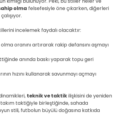
kimliği bulunuyor. Peki, bu stiller neler ve
sahip olma
felsefesiyle öne çıkarken, diğerleri
 çalışıyor.
lerini incelemek faydalı olacaktır:
 olma oranını artırarak rakip defansını aşmayı
tiğinde anında baskı yaparak topu geri
ının hızını kullanarak savunmayı açmayı
dinamikleri,
teknik ve taktik
ilişkisini de yeniden
 takım taktiğiyle birleştiğinde, sahada
oyun stili, futbolun büyülü doğasına katkıda