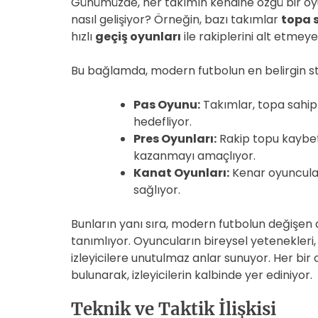
Günümüzde, her takımın kendine özgü bir oyun 
nasıl gelişiyor? Örneğin, bazı takımlar
topa 
hızlı
geçiş oyunları
ile rakiplerini alt etmeye
Bu bağlamda, modern futbolun en belirgin stil
Pas Oyunu:
Takımlar, topa sahip
hedefliyor.
Pres Oyunları:
Rakip topu kaybet
kazanmayı amaçlıyor.
Kanat Oyunları:
Kenar oyuncular
sağlıyor.
Bunların yanı sıra, modern futbolun değişen 
tanımlıyor. Oyuncuların bireysel yetenekleri,
izleyicilere unutulmaz anlar sunuyor. Her bir 
bulunarak, izleyicilerin kalbinde yer ediniyor.
Teknik ve Taktik İlişkisi