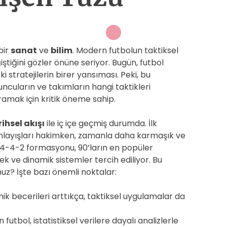
bir
sanat
ve
bilim
. Modern futbolun taktiksel
ştiğini gözler önüne seriyor. Bugün, futbol
 stratejilerin birer yansıması. Peki, bu
ncuların ve takımların hangi taktikleri
amak için kritik öneme sahip.
ihsel akışı
ile iç içe geçmiş durumda. İlk
layışları hakimken, zamanla daha karmaşık ve
n, 4-4-2 formasyonu, 90’ların en popüler
k ve dinamik sistemler tercih ediliyor. Bu
uz? İşte bazı önemli noktalar:
ik becerileri arttıkça, taktiksel uygulamalar da
futbol, istatistiksel verilere dayalı analizlerle