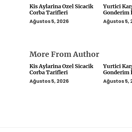
Kis Aylarina Ozel Sicacik
Yurtici Ka
Corba Tarifleri
Gonderim İ
Mi
Ağustos 5, 2026
Ağustos 5,
More From Author
Kis Aylarina Ozel Sicacik
Yurtici Ka
Corba Tarifleri
Gonderim İ
Mi
Ağustos 5, 2026
Ağustos 5,