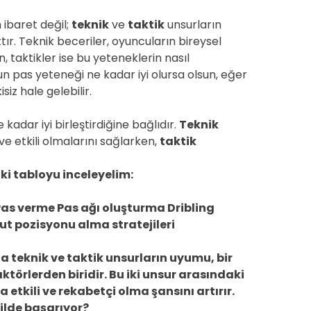
ibaret değil;
teknik
ve
taktik
unsurların
ır. Teknik beceriler, oyuncuların bireysel
, taktikler ise bu yeteneklerin nasıl
nun pas yeteneği ne kadar iyi olursa olsun, eğer
iz hale gelebilir.
e kadar iyi birleştirdiğine bağlıdır.
Teknik
e etkili olmalarını sağlarken,
taktik
aki tabloyu inceleyelim:
Pas verme Pas ağı oluşturma Dribling
ut pozisyonu alma stratejileri
 teknik ve taktik unsurların uyumu, bir
ktörlerden biridir. Bu iki unsur arasındaki
tkili ve rekabetçi olma şansını artırır.
ekilde başarıyor?