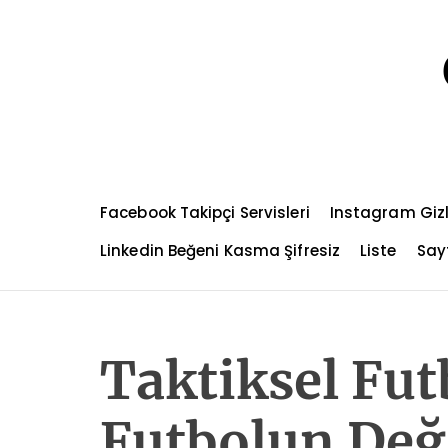
S
k
i
p
t
o
c
o
n
Facebook Takipçi Servisleri
Instagram Gizl
t
e
Linkedin Beğeni Kasma Şifresiz
Liste
Sayf
n
t
Taktiksel Fu
Futbolun Değ