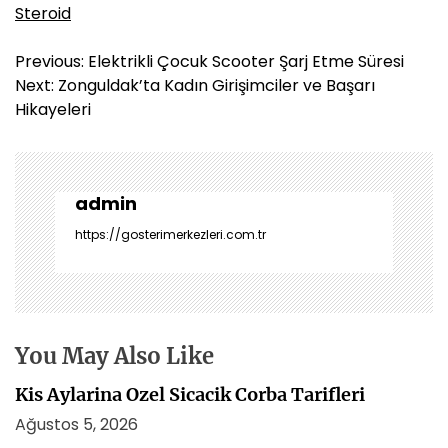
Steroid
Y
Previous:
Elektrikli Çocuk Scooter Şarj Etme Süresi
a
Next:
Zonguldak’ta Kadın Girişimciler ve Başarı
z
Hikayeleri
ı
g
e
z
admin
i
https://gosterimerkezleri.com.tr
n
m
e
s
i
You May Also Like
Kis Aylarina Ozel Sicacik Corba Tarifleri
Ağustos 5, 2026