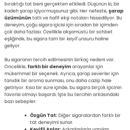
bıraktığı tat beni gerçekten etkiledi. Düşünün ki, bir
kadeh şarap içiyormuşsunuz gibi. Her nefeste,
şarap
üzümünün
tatlı ve hafif ekşi notaları hissediliyor. Bu
deneyim, çoğu sigara içicisi için sıradan bir içimden
çok daha fazlası. Özellikle akşamüstü bir sohbet
eşliğinde, bu sigara tam bir
keyif unsuru
haline
geliyor.
Bu sigaranın tercih edilmesinin birkaç nedeni var.
Öncelikle,
farklı bir deneyim
arayanlar için
mükemmel bir seçenek. Ayrıca, şarap severler için
tanıdık bir aroma sunması, onu daha cazip hale
getiriyor. Kısa bir süre içinde, bu sigara birçok içicinin
favorisi olmayı başardı. İşte bu tercihin arkasındaki
bazı sebepler:
Özgün Tat:
Diğer sigaralardan farklı bir
tat deneyimi sunar.
Keyifli Anlar:
Arkadaşlarla yapılan