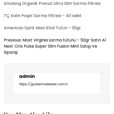
Smoking Organik Precut Ultra Slim Sarma Filtresi
TÇ Kalın Poşet Sarma Filtresi – 40 adet
American Spirit Mavi İthal Tütün – 30gr
Y
Previous:
Most Virginia sarma tütünü – 50gr Satın Al
a
Next:
Oris Pulse Super Slim Fusion Mint Satışı Ve
z
Siparişi
ı
g
e
z
admin
i
https://gosterimerkezleri.com.tr
n
m
e
s
i