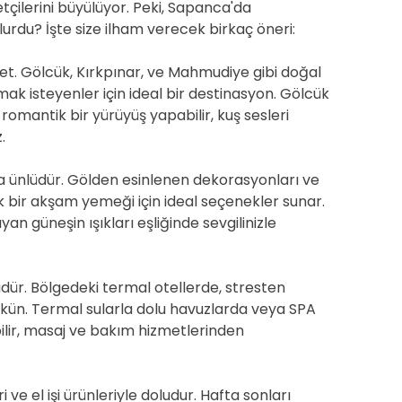
etçilerini büyülüyor. Peki, Sapanca'da
lurdu? İşte size ilham verecek birkaç öneri:
et. Gölcük, Kırkpınar, ve Mahmudiye gibi doğal
mak isteyenler için ideal bir destinasyon. Gölcük
romantik bir yürüyüş yapabilir, kuş sesleri
.
da ünlüdür. Gölden esinlenen dekorasyonları ve
k bir akşam yemeği için ideal seçenekler sunar.
an güneşin ışıkları eşliğinde sevgilinizle
dür. Bölgedeki termal otellerde, stresten
n. Termal sularla dolu havuzlarda veya SPA
bilir, masaj ve bakım hizmetlerinden
 ve el işi ürünleriyle doludur. Hafta sonları