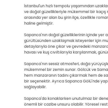
İstanbul'un hızlı tempolu yaşamından uzakla
ve doğal güzellikleriyle mükemmel bir kaçış
arasında yer alan bu şirin ilçe, özellikle roma
haline gelmiştir.
Sapanca'nın doğal güzelliklerinin içinde yer
gürültüsünden uzaklaşmak isteyenler için muaz
detaylarıyla öne çıkar ve çevredeki manzara
havası ve kuş cıvıltılarıyla karşılanmak, günü
Sapanca'nın sessiz atmosferi, doğa yürüyüşleri 
mükemmel bir zemin sunar. Gölcük ve Samanl
hem manzaranın tadını çıkarmak hem de sağlı
bir seçenektir. Ayrıca Sapanca Gölü'nde yapı
sağlayabilir.
Sapanca'da konaklarken unutulmaz bir deney
önemli bir cazibe unsuru olabilir. Yöresel res