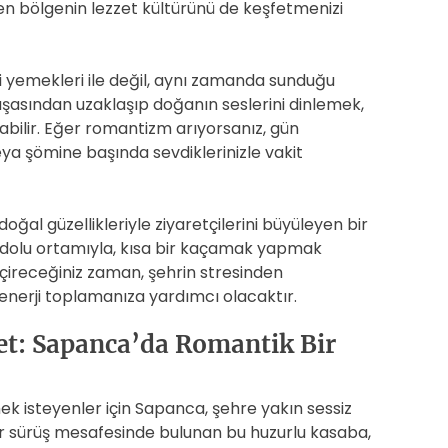
en bölgenin lezzet kültürünü de keşfetmenizi
li yemekleri ile değil, aynı zamanda sunduğu
aşasından uzaklaşıp doğanın seslerini dinlemek,
bilir. Eğer romantizm arıyorsanız, gün
a şömine başında sevdiklerinizle vakit
oğal güzellikleriyle ziyaretçilerini büyüleyen bir
r dolu ortamıyla, kısa bir kaçamak yapmak
geçireceğiniz zaman, şehrin stresinden
nerji toplamanıza yardımcı olacaktır.
net: Sapanca’da Romantik Bir
k isteyenler için Sapanca, şehre yakın sessiz
ir sürüş mesafesinde bulunan bu huzurlu kasaba,