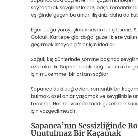
Sapanca'daki dağ evlerinin çoğu muhteşem m
seyrederek sevgilinizle baş başa romantik bir 
eşliğinde geçen bu anlar, ilişkinizi daha da k
Eğer doğa yürüyüşlerini seven bir çiftseniz, 
Gölcük, Kartepe gibi doğal güzelliklere yakı
geçirmek isteyen çiftler için idealdir.
Soğuk kış günlerinde şömine başında sevgilin
özel olabilir. Sapanca'daki dağ evlerinin b
için mükemmel bir ortam sağlar.
Sapanca'daki dağ evleri, romantik bir kaçama
bulmak, özel anlar yaşamak ve sevgilinizle u
tercihtir. Her mevsimde farklı güzellikler su
için vazgeçilmezdir.
Sapanca’nın Sessizliğinde R
Unutulmaz Bir Kaçamak