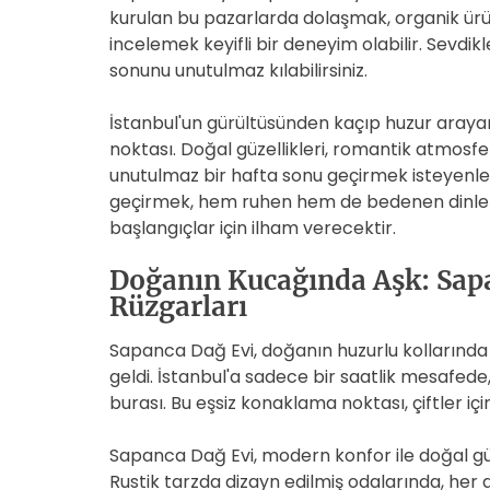
kurulan bu pazarlarda dolaşmak, organik ürün
incelemek keyifli bir deneyim olabilir. Sevdik
sonunu unutulmaz kılabilirsiniz.
İstanbul'un gürültüsünden kaçıp huzur araya
noktası. Doğal güzellikleri, romantik atmosfe
unutulmaz bir hafta sonu geçirmek isteyenle
geçirmek, hem ruhen hem de bedenen dinlenm
başlangıçlar için ilham verecektir.
Doğanın Kucağında Aşk: Sa
Rüzgarları
Sapanca Dağ Evi, doğanın huzurlu kollarınd
geldi. İstanbul'a sadece bir saatlik mesafede
burası. Bu eşsiz konaklama noktası, çiftler i
Sapanca Dağ Evi, modern konfor ile doğal gü
Rustik tarzda dizayn edilmiş odalarında, her