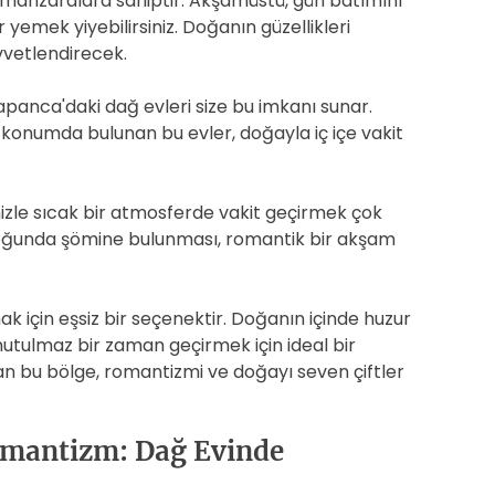
anzaralara sahiptir. Akşamüstü, gün batımını
yemek yiyebilirsiniz. Doğanın güzellikleri
uvvetlendirecek.
Sapanca'daki dağ evleri size bu imkanı sunar.
n konumda bulunan bu evler, doğayla iç içe vakit
izle sıcak bir atmosferde vakit geçirmek çok
irçoğunda şömine bulunması, romantik bir akşam
k için eşsiz bir seçenektir. Doğanın içinde huzur
nutulmaz bir zaman geçirmek için ideal bir
nan bu bölge, romantizmi ve doğayı seven çiftler
omantizm: Dağ Evinde