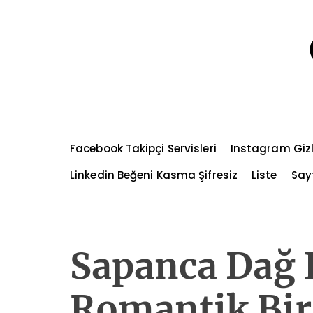
S
k
i
p
t
o
c
o
n
Facebook Takipçi Servisleri
Instagram Gizl
t
e
Linkedin Beğeni Kasma Şifresiz
Liste
Sayf
n
t
Sapanca Dağ 
Romantik Bir