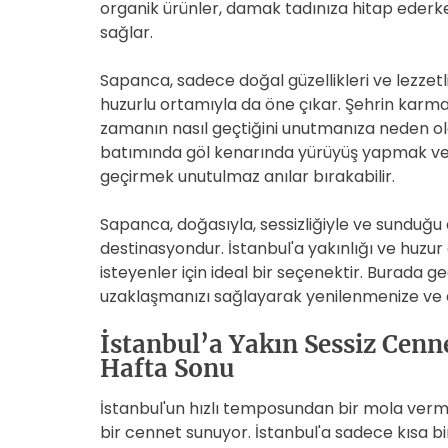
organik ürünler, damak tadınıza hitap ederk
sağlar.
Sapanca, sadece doğal güzellikleri ve lezzet
huzurlu ortamıyla da öne çıkar. Şehrin karm
zamanın nasıl geçtiğini unutmanıza neden ola
batımında göl kenarında yürüyüş yapmak vey
geçirmek unutulmaz anılar bırakabilir.
Sapanca, doğasıyla, sessizliğiyle ve sunduğu d
destinasyondur. İstanbul'a yakınlığı ve huzu
isteyenler için ideal bir seçenektir. Burada 
uzaklaşmanızı sağlayarak yenilenmenize ve e
İstanbul’a Yakın Sessiz Cen
Hafta Sonu
İstanbul'un hızlı temposundan bir mola verme
bir cennet sunuyor. İstanbul'a sadece kısa b