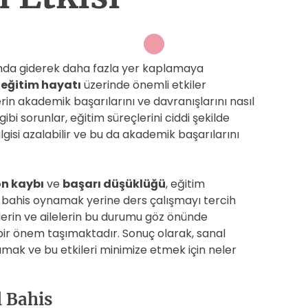
ında giderek daha fazla yer kaplamaya
 eğitim hayatı
üzerinde önemli etkiler
rin akademik başarılarını ve davranışlarını nasıl
 gibi sorunlar, eğitim süreçlerini ciddi şekilde
ilgisi azalabilir ve bu da akademik başarılarını
n kaybı
ve
başarı düşüklüğü
, eğitim
r, bahis oynamak yerine ders çalışmayı tercih
ilerin ve ailelerin bu durumu göz önünde
 bir önem taşımaktadır. Sonuç olarak, sanal
lamak ve bu etkileri minimize etmek için neler
l Bahis