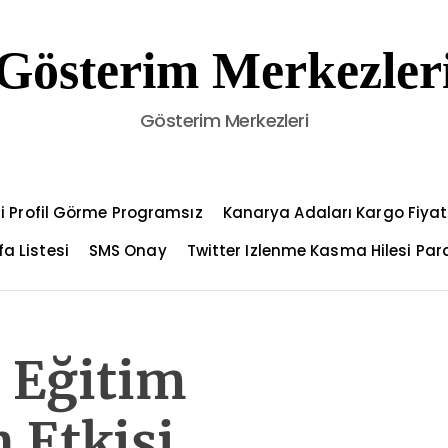
Gösterim Merkezler
Gösterim Merkezleri
i Profil Görme Programsız
Kanarya Adaları Kargo Fiyat
a Listesi
SMS Onay
Twitter Izlenme Kasma Hilesi Par
 Eğitim
 Etkisi