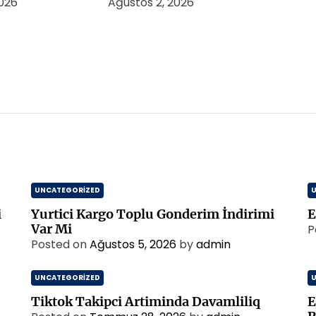
2026
Ağustos 2, 2026
UNCATEGORIZED
i
Yurtici Kargo Toplu Gonderim İndirimi
E
Var Mi
P
Posted on
Ağustos 5, 2026
by
admin
UNCATEGORIZED
Tiktok Takipci Artiminda Davamliliq
E