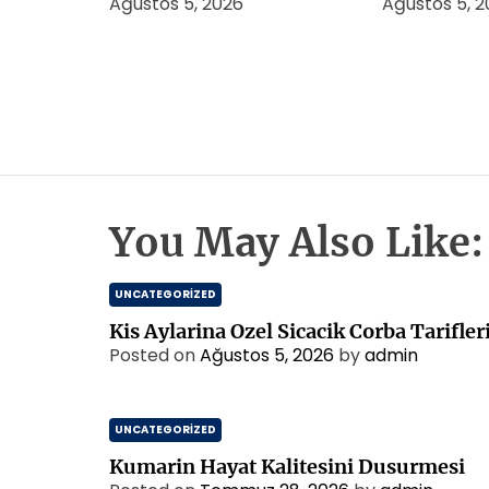
Ağustos 5, 2026
Ağustos 5, 
You May Also Like:
UNCATEGORIZED
Kis Aylarina Ozel Sicacik Corba Tarifler
Posted on
Ağustos 5, 2026
by
admin
UNCATEGORIZED
Kumarin Hayat Kalitesini Dusurmesi