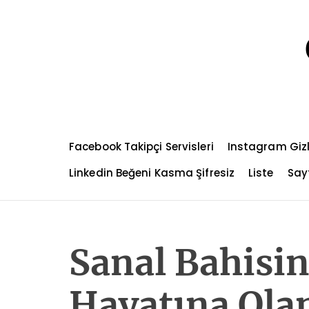
S
k
i
p
t
o
c
o
n
Facebook Takipçi Servisleri
Instagram Gizl
t
e
Linkedin Beğeni Kasma Şifresiz
Liste
Sayf
n
t
Sanal Bahisin
Hayatına Olan