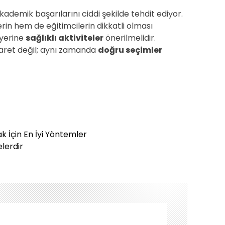
kademik başarılarını ciddi şekilde tehdit ediyor.
rin hem de eğitimcilerin dikkatli olması
 yerine
sağlıklı aktiviteler
önerilmelidir.
baret değil; aynı zamanda
doğru seçimler
k İçin En İyi Yöntemler
elerdir