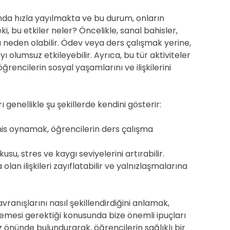
ında hızla yayılmakta ve bu durum, onların
ki, bu etkiler neler? Öncelikle, sanal bahisler,
neden olabilir. Ödev veya ders çalışmak yerine,
olumsuz etkileyebilir. Ayrıca, bu tür aktiviteler
rencilerin sosyal yaşamlarını ve ilişkilerini
rı genellikle şu şekillerde kendini gösterir:
is oynamak, öğrencilerin ders çalışma
u, stres ve kaygı seviyelerini artırabilir.
olan ilişkileri zayıflatabilir ve yalnızlaşmalarına
vranışlarını nasıl şekillendirdiğini anlamak,
zlemesi gerektiği konusunda bize önemli ipuçları
öz önünde bulundurarak, öğrencilerin sağlıklı bir