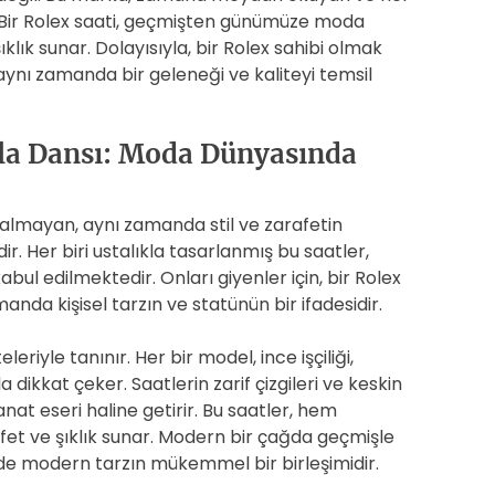
r. Bir Rolex saati, geçmişten günümüze moda
ık sunar. Dolayısıyla, bir Rolex sahibi olmak
ynı zamanda bir geleneği ve kaliteyi temsil
ıyla Dansı: Moda Dünyasında
almayan, aynı zamanda stil ve zarafetin
r. Her biri ustalıkla tasarlanmış bu saatler,
ul edilmektedir. Onları giyenler için, bir Rolex
nda kişisel tarzın ve statünün bir ifadesidir.
riyle tanınır. Her bir model, ince işçiliği,
 dikkat çeker. Saatlerin zarif çizgileri ve keskin
nat eseri haline getirir. Bu saatler, hem
afet ve şıklık sunar. Modern bir çağda geçmişle
de modern tarzın mükemmel bir birleşimidir.