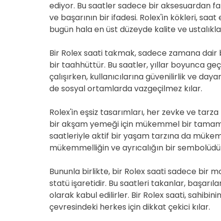
ediyor. Bu saatler sadece bir aksesuardan fa
ve başarının bir ifadesi. Rolex'in kökleri, saa
bugün hala en üst düzeyde kalite ve ustalıkla 
Bir Rolex saati takmak, sadece zamana dair 
bir taahhüttür. Bu saatler, yıllar boyunca g
çalışırken, kullanıcılarına güvenilirlik ve day
de sosyal ortamlarda vazgeçilmez kılar.
Rolex'in eşsiz tasarımları, her zevke ve tarza 
bir akşam yemeği için mükemmel bir tamamlay
saatleriyle aktif bir yaşam tarzına da mükem
mükemmelliğin ve ayrıcalığın bir sembolüdü
Bununla birlikte, bir Rolex saati sadece bir m
statü işaretidir. Bu saatleri takanlar, başarıl
olarak kabul edilirler. Bir Rolex saati, sahibin
çevresindeki herkes için dikkat çekici kılar.