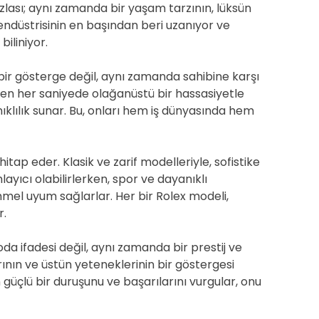
zlası; aynı zamanda bir yaşam tarzının, lüksün
t endüstrisinin en başından beri uzanıyor ve
biliniyor.
bir gösterge değil, aynı zamanda sahibine karşı
eçen her saniyede olağanüstü bir hassasiyetle
anıklılık sunar. Bu, onları hem iş dünyasında hem
hitap eder. Klasik ve zarif modelleriyle, sofistike
ıcı olabilirlerken, spor ve dayanıklı
mel uyum sağlarlar. Her bir Rolex modeli,
r.
oda ifadesi değil, aynı zamanda bir prestij ve
arının ve üstün yeteneklerinin bir göstergesi
in güçlü bir duruşunu ve başarılarını vurgular, onu