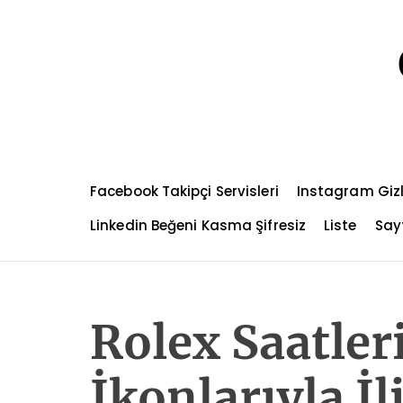
S
k
i
p
t
o
c
o
n
Facebook Takipçi Servisleri
Instagram Gizl
t
e
Linkedin Beğeni Kasma Şifresiz
Liste
Sayf
n
t
Rolex Saatle
İkonlarıyla İl