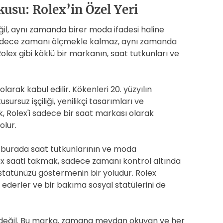
usu: Rolex’in Özel Yeri
il, aynı zamanda birer moda ifadesi haline
at sadece zamanı ölçmekle kalmaz, aynı zamanda
, Rolex gibi köklü bir markanın, saat tutkunları ve
larak kabul edilir. Kökenleri 20. yüzyılın
rsuz işçiliği, yenilikçi tasarımları ve
k, Rolex'i sadece bir saat markası olarak
olur.
e burada saat tutkunlarının ve moda
lex saati takmak, sadece zamanı kontrol altında
statünüzü göstermenin bir yoludur. Rolex
e ederler ve bir bakıma sosyal statülerini de
bu değil. Bu marka, zamana meydan okuyan ve her