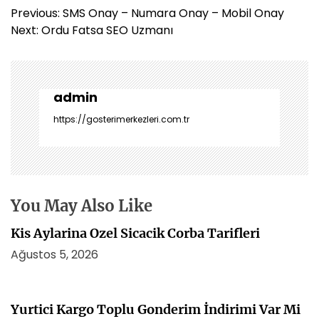
Y
Previous:
SMS Onay – Numara Onay – Mobil Onay
a
Next:
Ordu Fatsa SEO Uzmanı
z
ı
g
e
admin
z
https://gosterimerkezleri.com.tr
i
n
m
e
s
You May Also Like
i
Kis Aylarina Ozel Sicacik Corba Tarifleri
Ağustos 5, 2026
Yurtici Kargo Toplu Gonderim İndirimi Var Mi