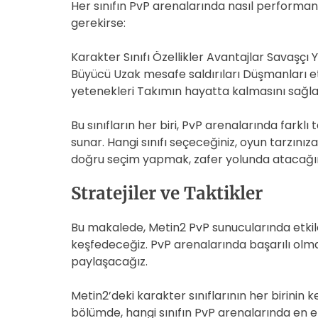
Her sınıfın PvP arenalarında nasıl performa
gerekirse:
Karakter Sınıfı Özellikler Avantajlar Savaşçı
Büyücü Uzak mesafe saldırıları Düşmanları etk
yetenekleri Takımın hayatta kalmasını sağla
Bu sınıfların her biri, PvP arenalarında farklı ta
sunar. Hangi sınıfı seçeceğiniz, oyun tarzınız
doğru seçim yapmak, zafer yolunda atacağını
Stratejiler ve Taktikler
Bu makalede, Metin2 PvP sunucularında etkile
keşfedeceğiz. PvP arenalarında başarılı olmak i
paylaşacağız.
Metin2’deki karakter sınıflarının her birinin k
bölümde, hangi sınıfın PvP arenalarında en et