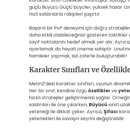
Karakter Sınıfı Özellikler Avantajlar Savaşçı
güçlü Büyücü Güçlü büyüler, yüksek hasar Uzakta
Hızlı saldırılarla rakipleri şaşırtır
Başarılı bir PvP deneyimi için doğru stratejil
daha etkili olabileceğinizi gösteren taktikler 
zayıf noktalarını hedef almak yer alır. Ayrıca
ayarlamak da hayati öneme sahiptir. Unutmay
hamleler yapmak, sizi zaferle buluşturabilir!
Karakter Sınıfları ve Özellikle
Metin2’deki karakter sınıfları, oyunun dinamik
Her bir sınıf, kendine özgü
özellikler
ve
yete
farklı stratejiler geliştirmenizi sağlar. Örneği
saldırıları ile öne çıkarken,
Büyücü
sınıfı uz
yeteneği ile dikkat çeker. Ayrıca,
Şifacı
karak
yetenekleri ile savaşın seyrini değiştirebilir.