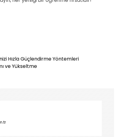
yın, her yenilgi bir öğrenme fırsatıdır!
izi Hızla Güçlendirme Yöntemleri
mı ve Yükseltme
m.tr