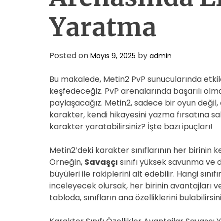
Yaratma
Posted on
by
Mayıs 9, 2025
admin
Bu makalede, Metin2 PvP sunucularında etkile
keşfedeceğiz. PvP arenalarında başarılı olmak i
paylaşacağız. Metin2, sadece bir oyun değil
karakter, kendi hikayesini yazma fırsatına sah
karakter yaratabilirsiniz? İşte bazı ipuçları!
Metin2’deki karakter sınıflarının her birinin k
Örneğin,
Savaşçı
sınıfı yüksek savunma ve da
büyüleri ile rakiplerini alt edebilir. Hangi sın
inceleyecek olursak, her birinin avantajları 
tabloda, sınıfların ana özelliklerini bulabilirsini