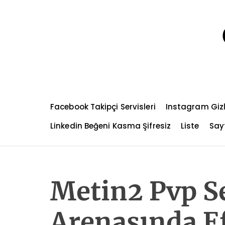
S
k
i
p
t
o
c
o
n
Facebook Takipçi Servisleri
Instagram Gizl
t
e
Linkedin Beğeni Kasma Şifresiz
Liste
Sayf
n
t
Metin2 Pvp S
Arenasında E