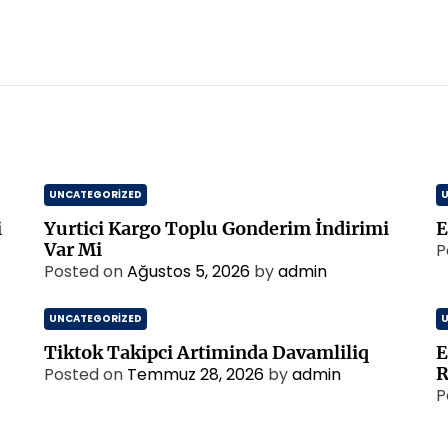
UNCATEGORIZED
i
Yurtici Kargo Toplu Gonderim İndirimi
E
Var Mi
P
Posted on
Ağustos 5, 2026
by
admin
UNCATEGORIZED
Tiktok Takipci Artiminda Davamliliq
E
R
Posted on
Temmuz 28, 2026
by
admin
P