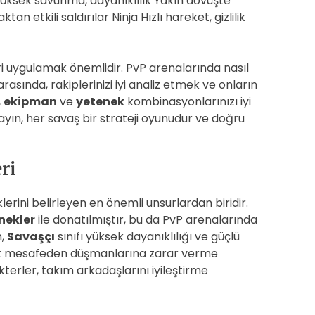
 Yüksek savunma, dayanıklılık Yakın dövüşte
n etkili saldırılar Ninja Hızlı hareket, gizlilik
eri uygulamak önemlidir. PvP arenalarında nasıl
arasında, rakiplerinizi iyi analiz etmek ve onların
,
ekipman
ve
yetenek
kombinasyonlarınızı iyi
ın, her savaş bir strateji oyunudur ve doğru
ri
lerini belirleyen en önemli unsurlardan biridir.
nekler
ile donatılmıştır, bu da PvP arenalarında
n,
Savaşçı
sınıfı yüksek dayanıklılığı ve güçlü
ak mesafeden düşmanlarına zarar verme
terler, takım arkadaşlarını iyileştirme