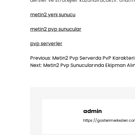
dersler ve stratejiler kazandıracaktır. Unutma
metin2 yeni sunucu
metin2 pvp sunucular
pvp serverler
Y
Previous:
Metin2 Pvp Serverda PvP Karakterin
a
Next:
Metin2 Pvp Sunucularında Ekipman Alı
z
ı
g
e
z
i
admin
n
https://gosterimerkezleri.co
m
e