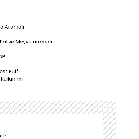
ta Aromalı
 Bal ve Meyve aromalı
HOP
ast Puff
 Kullanımı
m.tr