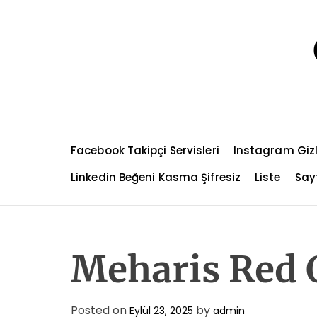
S
k
i
p
t
o
c
o
n
Facebook Takipçi Servisleri
Instagram Gizl
t
e
Linkedin Beğeni Kasma Şifresiz
Liste
Sayf
n
t
Meharis Red 
Posted on
by
Eylül 23, 2025
admin