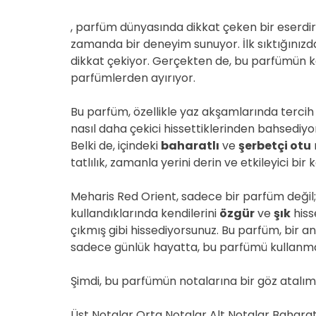
, parfüm dünyasında dikkat çeken bir eserdir
zamanda bir deneyim sunuyor. İlk sıktığınızd
dikkat çekiyor. Gerçekten de, bu parfümün 
parfümlerden ayırıyor.
Bu parfüm, özellikle yaz akşamlarında tercih ed
nasıl daha çekici hissettiklerinden bahsediyo
Belki de, içindeki
baharatlı
ve
şerbetçi otu
tatlılık, zamanla yerini derin ve etkileyici bir
Meharis Red Orient, sadece bir parfüm değil; 
kullandıklarında kendilerini
özgür
ve
şık
hiss
çıkmış gibi hissediyorsunuz. Bu parfüm, bir anı 
sadece günlük hayatta, bu parfümü kullanmak,
Şimdi, bu parfümün notalarına bir göz atalım
Üst Notalar Orta Notalar Alt Notalar Bahara