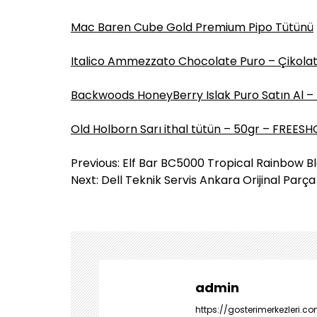
Mac Baren Cube Gold Premium Pipo Tütünü
Italico Ammezzato Chocolate Puro – Çikola
Backwoods HoneyBerry Islak Puro Satın Al –
Old Holborn Sarı ithal tütün – 50gr – FREES
Y
Previous:
Elf Bar BC5000 Tropical Rainbow Bl
a
Next:
Dell Teknik Servis Ankara Orijinal Parça
z
ı
g
e
z
i
admin
n
https://gosterimerkezleri.co
m