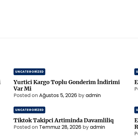
UNCATEGORIZED
i
Yurtici Kargo Toplu Gonderim İndirimi
E
Var Mi
P
Posted on
Ağustos 5, 2026
by
admin
UNCATEGORIZED
Tiktok Takipci Artiminda Davamliliq
E
R
Posted on
Temmuz 28, 2026
by
admin
P