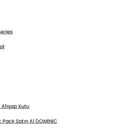
Series
li
s Ahşap Kutu
t Pack Satın Al DOMİNİC