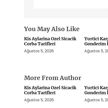
e
s
i
You May Also Like
Kis Aylarina Ozel Sicacik
Yurtici Ka
Corba Tarifleri
Gonderim İ
Mi
Ağustos 5, 2026
Ağustos 5, 
More From Author
Kis Aylarina Ozel Sicacik
Yurtici Ka
Corba Tarifleri
Gonderim İ
Mi
Ağustos 5, 2026
Ağustos 5, 