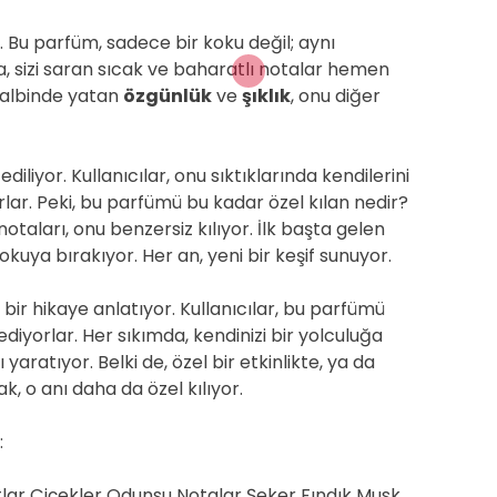
. Bu parfüm, sadece bir koku değil; aynı
a, sizi saran sıcak ve baharatlı notalar hemen
kalbinde yatan
özgünlük
ve
şıklık
, onu diğer
iliyor. Kullanıcılar, onu sıktıklarında kendilerini
rlar. Peki, bu parfümü bu kadar özel kılan nedir?
notaları, onu benzersiz kılıyor. İlk başta gelen
 kokuya bırakıyor. Her an, yeni bir keşif sunuyor.
bir hikaye anlatıyor. Kullanıcılar, bu parfümü
ediyorlar. Her sıkımda, kendinizi bir yolculuğa
yaratıyor. Belki de, özel bir etkinlikte, ya da
 o anı daha da özel kılıyor.
:
tlar Çiçekler Odunsu Notalar Şeker Fındık Musk