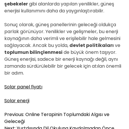
şebekeler
gibi alanlarda yapılan yenilikler, güneş
enerjisi kullanımını daha da yaygınlaştırabilir.
Sonuç olarak, güneş panellerinin geleceği oldukça
parlak görünüyor. Yenilikler ve gelişmeler, bu enerji
kaynağının daha verimli ve erişilebilir hale gelmesini
sağlayacak. Ancak bu yolda,
devlet politikaları
ve
toplumun bilinçlenmesi
de büyük önem taşıyor.
Güneş enerjisi, sadece bir enerji kaynağı değil, aynı
zamanda sürdürülebilir bir gelecek için atılan önemli
bir adım.
Solar panel fiyatı
Solar enerji
Y
Previous:
Online Terapinin Toplumdaki Algısı ve
a
Geleceği
z
Next:
Yurtdışında Dil Okuluna Kaydolmadan Önce