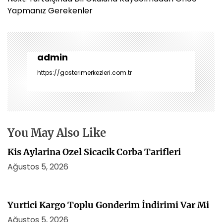
ı
Yapmanız Gerekenler
g
e
z
i
admin
n
https://gosterimerkezleri.com.tr
m
e
s
i
You May Also Like
Kis Aylarina Ozel Sicacik Corba Tarifleri
Ağustos 5, 2026
Yurtici Kargo Toplu Gonderim İndirimi Var Mi
Ağustos 5, 2026