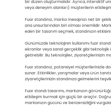
bir düzen oluşturmalıdır. Ayrıca, interaktif
veya deneyim alanları) müşterilerin etkileşimin
Fuar standınız, marka mesajınızı net bir şekil
ana unsurlarından biri olması önemlidir. Marka
eden bir tasarım seçmek, standınızın etkisini a
Günümüzde teknolojinin kullanımı fuar standları
ekranlar veya sanal gerçeklik gibi teknolojik ö
getirebilir. Bu teknolojiler, ziyaretçilerinizin m
Fuar standınız, potansiyel müşterilerinizle d
sunar. Etkinlikler, yarışmalar veya ürün tanıtı
ziyaretçilerinizin standınıza gelmelerini teşv
Fuar standı tasarımı, markanızın görünürlüğü
etkileşim kurmak için güçlü bir araçtır. Doğru 
markanızın gücünü ve benzersizliğini vurgulay