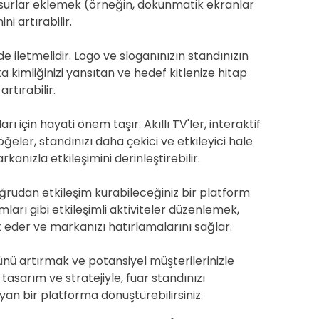
 unsurlar eklemek (örneğin, dokunmatik ekranlar
i artırabilir.
de iletmelidir. Logo ve sloganınızın standınızın
 kimliğinizi yansıtan ve hedef kitlenize hitap
rtırabilir.
 için hayati önem taşır. Akıllı TV'ler, interaktif
ğeler, standınızı daha çekici ve etkileyici hale
arkanızla etkileşimini derinleştirebilir.
oğrudan etkileşim kurabileceğiniz bir platform
mları gibi etkileşimli aktiviteler düzenlemek,
ik eder ve markanızı hatırlamalarını sağlar.
nü artırmak ve potansiyel müşterilerinizle
tasarım ve stratejiyle, fuar standınızı
an bir platforma dönüştürebilirsiniz.