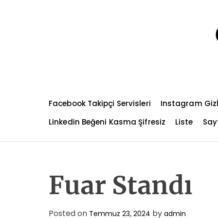
S
k
i
p
t
o
c
o
n
Facebook Takipçi Servisleri
Instagram Gizl
t
e
Linkedin Beğeni Kasma Şifresiz
Liste
Sayf
n
t
Fuar Standı
Posted on
by
Temmuz 23, 2024
admin