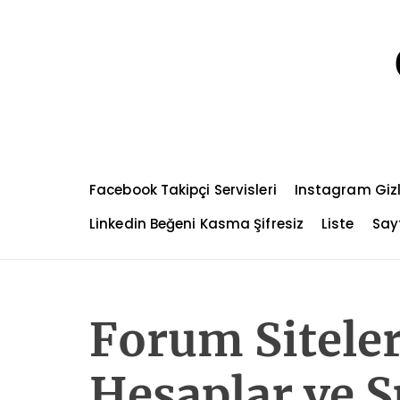
S
k
i
p
t
o
c
o
n
Facebook Takipçi Servisleri
Instagram Gizl
t
e
Linkedin Beğeni Kasma Şifresiz
Liste
Sayf
n
t
Forum Sitele
Hesaplar ve 