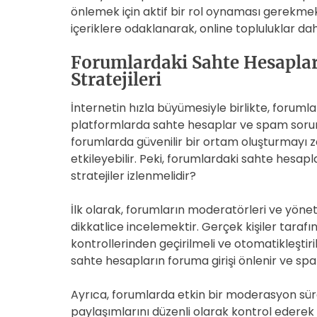
önlemek için aktif bir rol oynaması gerekmekte
içeriklere odaklanarak, online topluluklar dah
Forumlardaki Sahte Hesaplar
Stratejileri
İnternetin hızla büyümesiyle birlikte, forumla
platformlarda sahte hesaplar ve spam sorunl
forumlarda güvenilir bir ortam oluşturmayı zo
etkileyebilir. Peki, forumlardaki sahte hesa
stratejiler izlenmelidir?
İlk olarak, forumların moderatörleri ve yönetic
dikkatlice incelemektir. Gerçek kişiler taraf
kontrollerinden geçirilmeli ve otomatikleştiri
sahte hesapların foruma girişi önlenir ve spam 
Ayrıca, forumlarda etkin bir moderasyon süre
paylaşımlarını düzenli olarak kontrol ederek s