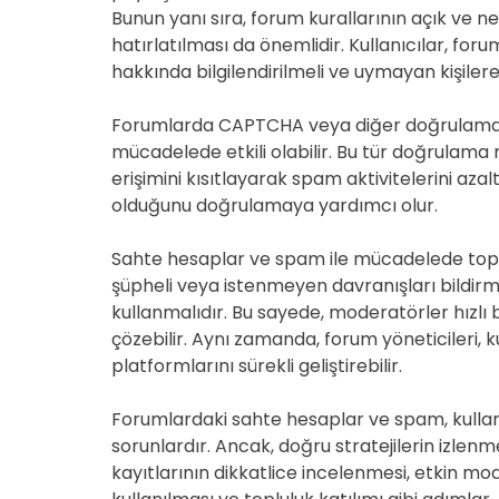
Bunun yanı sıra, forum kurallarının açık ve ne
hatırlatılması da önemlidir. Kullanıcılar, for
hakkında bilgilendirilmeli ve uymayan kişiler
Forumlarda CAPTCHA veya diğer doğrulama y
mücadelede etkili olabilir. Bu tür doğrulam
erişimini kısıtlayarak spam aktivitelerini azal
olduğunu doğrulamaya yardımcı olur.
Sahte hesaplar ve spam ile mücadelede toplul
şüpheli veya istenmeyen davranışları bildirmek
kullanmalıdır. Bu sayede, moderatörler hızlı 
çözebilir. Aynı zamanda, forum yöneticileri, k
platformlarını sürekli geliştirebilir.
Forumlardaki sahte hesaplar ve spam, kullan
sorunlardır. Ancak, doğru stratejilerin izlenmes
kayıtlarının dikkatlice incelenmesi, etkin 