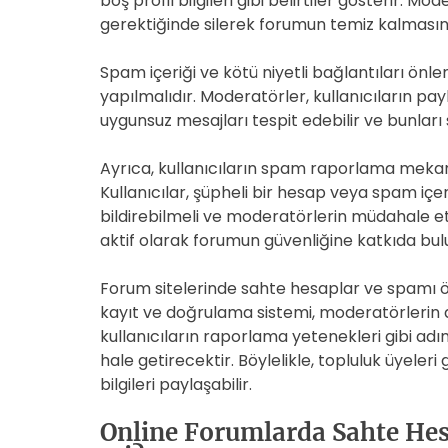
boş profil bilgileri gibi belirtiler gösterir. M
gerektiğinde silerek forumun temiz kalmasını
Spam içeriği ve kötü niyetli bağlantıları önle
yapılmalıdır. Moderatörler, kullanıcıların pa
uygunsuz mesajları tespit edebilir ve bunları s
Ayrıca, kullanıcıların spam raporlama mekani
Kullanıcılar, şüpheli bir hesap veya spam içe
bildirebilmeli ve moderatörlerin müdahale etm
aktif olarak forumun güvenliğine katkıda bulu
Forum sitelerinde sahte hesaplar ve spamı ön
kayıt ve doğrulama sistemi, moderatörlerin ak
kullanıcıların raporlama yetenekleri gibi adı
hale getirecektir. Böylelikle, topluluk üyeleri
bilgileri paylaşabilir.
Online Forumlarda Sahte Hesa