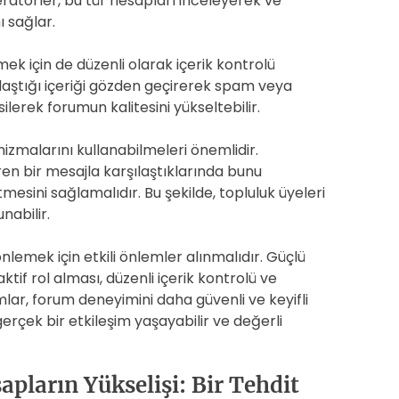
oderatörler, bu tür hesapları inceleyerek ve
 sağlar.
mek için de düzenli olarak içerik kontrolü
ylaştığı içeriği gözden geçirerek spam veya
ilerek forumun kalitesini yükseltebilir.
zmalarını kullanabilmeleri önemlidir.
ren bir mesajla karşılaştıklarında bunu
esini sağlamalıdır. Bu şekilde, topluluk üyeleri
nabilir.
lemek için etkili önlemler alınmalıdır. Güçlü
tif rol alması, düzenli içerik kontrolü ve
mlar, forum deneyimini daha güvenli ve keyifli
 gerçek bir etkileşim yaşayabilir ve değerli
pların Yükselişi: Bir Tehdit