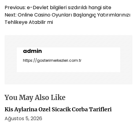
Y
Previous:
e-Devlet bilgileri sızdırıldı hangi site
a
Next:
Online Casino Oyunları Başlangıç Yatırımlarınızı
z
Tehlikeye Atabilir mi
ı
g
e
z
admin
i
https://gosterimerkezleri.com.tr
n
m
e
s
i
You May Also Like
Kis Aylarina Ozel Sicacik Corba Tarifleri
Ağustos 5, 2026