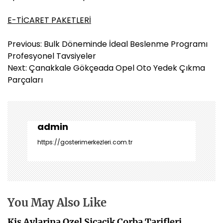
E-TİCARET PAKETLERİ
Y
Previous:
Bulk Döneminde İdeal Beslenme Programı
a
Profesyonel Tavsiyeler
z
Next:
Çanakkale Gökçeada Opel Oto Yedek Çıkma
ı
Parçaları
g
e
z
i
admin
n
https://gosterimerkezleri.com.tr
m
e
s
i
You May Also Like
Kis Aylarina Ozel Sicacik Corba Tarifleri