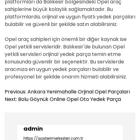
platformları da Balıkesir bölgesindeki Opel araç
sahiplerine büyük kolaylık sağlamaktadır. Bu
platformlarda, orijinal ve uygun fiyatlı yedek parçaları
bulabilir ve güvenli bir şekilde satın alabilirsiniz.
Opel araç sahipleri için önemli bir diğer kaynak ise
Opel yetkili servisleridir. Balıkesir'de bulunan Opel
yetkili servisleri orijinal yedek parça temin etme
konusunda güvenilir bir seçenektir. Bu servislerde
aracınıza en uygun yedek parçaları bulabilir ve
profesyonel bir şekilde onarım hizmeti alabilirsiniz.
Y
Previous:
Ankara Yenimahalle Orjinal Opel Parçaları
a
Next:
Bolu Göynük Online Opel Oto Yedek Parça
z
ı
g
e
admin
z
https://gosterimerkezleri.com.tr