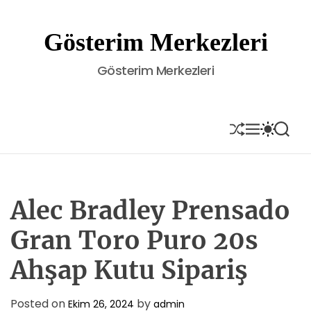
S
k
Gösterim Merkezleri
i
p
Gösterim Merkezleri
t
o
c
o
S
M
S
S
H
E
W
E
n
U
N
I
A
t
F
U
T
R
e
F
C
C
L
H
H
n
E
C
Alec Bradley Prensado
t
O
L
Gran Toro Puro 20s
O
R
Ahşap Kutu Sipariş
M
O
D
E
Posted on
by
Ekim 26, 2024
admin