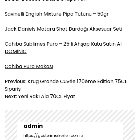
Savinelli English Mixture Pipo Tütünü – 50gr
Jack Daniels Matara Shot Bardağı Aksesuar Seti
Cohiba Sublimes Puro – 25’li Ahşap Kutu Satın Al
DOMİNİC
Cohiba Puro Makası
Y
Previous:
Krug Grande Cuvée 170ème Édition 75CL
a
Sipariş
z
Next:
Yeni Rakı Ala 70CL Fiyat
ı
g
e
z
admin
i
https://gosterimerkezleri.com.tr